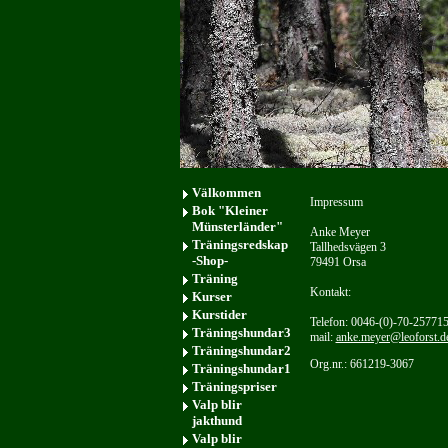
Välkommen
Impressum
Bok "Kleiner
Münsterländer"
Anke Meyer
Träningsredskap
Tallhedsvägen 3
-Shop-
79491 Orsa
Träning
Kontakt:
Kurser
Kurstider
Telefon: 0046-(0)-70-25771
Träningshundar3
mail:
anke.meyer@leoforst.d
Träningshundar2
Org.nr.: 661219-3067
Träningshundar1
Träningspriser
Valp blir
jakthund
Valp blir