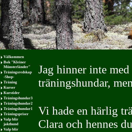
Välkommen
Bok "Kleiner
Jag hinner inte med 
Münsterländer"
Träningsredskap
-Shop-
träningshundar, men
Träning
Kurser
Kurstider
Träningshundar3
Träningshundar2
Vi hade en härlig t
Träningshundar1
Träningspriser
Valp blir
Clara och hennes duk
jakthund
Valp blir