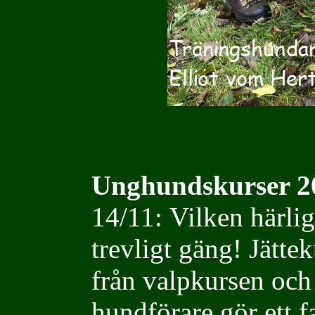
Unghundskurser 20
14/11:
Vilken härlig
trevligt gäng! Jätte
från valpkursen och 
hundförare gör ett f