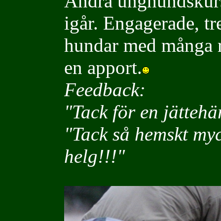
Andra unghundskurs
igår. Engagerade, tr
hundar med många ro
en apport.
Feedback:
"Tack för en jätteh
"
Tack så hemskt myc
helg!!!"