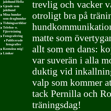
trevlig och vacker 
jakthund Hella
Gjende som
jakthund
otroligt bra på trän
Mina hundar
som draghundar
Tidningsartiklar
hundkommunikation
Telefon- o.
Fjärrträning
matte som övertygan
Fotografering
Publicerade
fotografier
allt som en dans: ko
Kontakta mig!
Länkar
var suverän i alla m
duktig vid inkallnin
valp som kommer att
tack Pernilla och Ro
träningsdag!