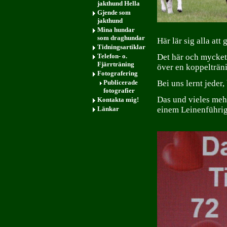
jakthund Hella
Gjende som
jakthund
Mina hundar
som draghundar
Här lär sig alla att 
Tidningsartiklar
Telefon- o.
Det här och mycket 
Fjärrträning
över en koppelträni
Fotografering
Publicerade
Bei uns lernt jeder,
fotografier
Das und vieles mehr
Kontakta mig!
Länkar
einem Leinenführigk