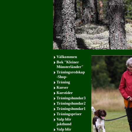
Välkommen
Bok "Kleiner
Münsterländer"
Träningsredskap
-Shop-
Träning
Kurser
Kurstider
Träningshundar3
Träningshundar2
Träningshundar1
Träningspriser
Valp blir
jakthund
Valp blir